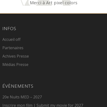
Merci à Art pixel colors
INFOS
Accueil off
Partenaires
Achives Presse
Médias Presse
ÉVÈNEMENTS
20e Nuits MED – 2027
Inscrire mon film | Submit my movie for 2027