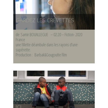
GARDEZ LES CREVETTES
de Samir BOUALLEGUE – 02:20 – Fiction- 2020
France
une fillette déambule dans les rayons d’une
supérette.
Production : Barbak&Gougoutte film
ICI