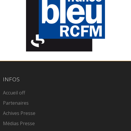
INFOS
Accueil off
Partenaires
Achives Presse
Médias Presse