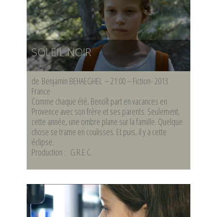
SOLEIL NOIR
de Benjamin BEHAEGHEL – 21:00 – Fiction- 2013
France
Comme chaque été, Benoît part en vacances en
Provence avec son frère et ses parents. Seulement,
cette année, une ombre plane sur la famille. Quelque
chose se trame en coulisses. Et puis, il y a cette
éclipse.
Production : G.R.E.C.