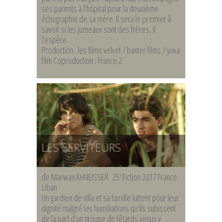
ses parents à l’hôpital pour la deuxième
échographie de sa mère. Il sera le premier à
savoir si les jumeaux sont des frères, il
l’espère.
Production : les films velvet / baxter films / yuva
film Coproduction : France 2
LES SERVITEURS
de Marwan KHNEISSER 25′ Fiction 2017 France
Liban
Un gardien de villa et sa famille luttent pour leur
dignité malgré les humiliations qu’ils subissent
de la part d’un groupe de fêtards venus y