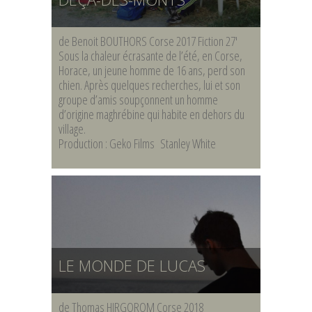
de Benoit BOUTHORS Corse 2017 Fiction 27′
Sous la chaleur écrasante de l’été, en Corse,
Horace, un jeune homme de 16 ans, perd son
chien. Après quelques recherches, lui et son
groupe d’amis soupçonnent un homme
d’origine maghrébine qui habite en dehors du
village.
Production : Geko Films Stanley White
LE MONDE DE LUCAS
de Thomas HIRGOROM Corse 2018