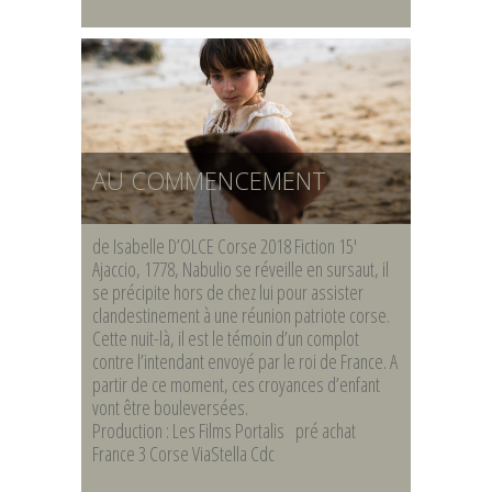
AU COMMENCEMENT
de Isabelle D’OLCE Corse 2018 Fiction 15′
Ajaccio, 1778, Nabulio se réveille en sursaut, il
se précipite hors de chez lui pour assister
clandestinement à une réunion patriote corse.
Cette nuit-là, il est le témoin d’un complot
contre l’intendant envoyé par le roi de France. A
partir de ce moment, ces croyances d’enfant
vont être bouleversées.
Production : Les Films Portalis pré achat
France 3 Corse ViaStella Cdc