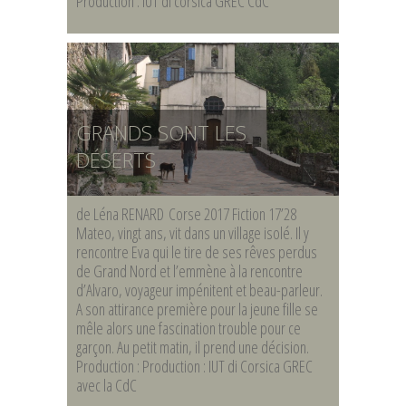
Production : IUT di corsica GREC CdC
GRANDS SONT LES
DÉSERTS
de Léna RENARD Corse 2017 Fiction 17’28
Mateo, vingt ans, vit dans un village isolé. Il y
rencontre Eva qui le tire de ses rêves perdus
de Grand Nord et l’emmène à la rencontre
d’Alvaro, voyageur impénitent et beau-parleur.
A son attirance première pour la jeune fille se
mêle alors une fascination trouble pour ce
garçon. Au petit matin, il prend une décision.
Production : Production : IUT di Corsica GREC
avec la CdC