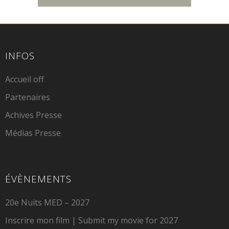
INFOS
Accueil off
Partenaires
Achives Presse
Médias Presse
ÉVÈNEMENTS
20e Nuits MED – 2027
Inscrire mon film | Submit my movie for 2027