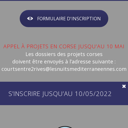
FORMULAIRE D'INSCRIPTION
APPEL À PROJETS EN CORSE JUSQU’AU 10 MAI
Les dossiers des projets corses
doivent être envoyés à l’adresse suivante :
courtsentre2rives@lesnuitsmediterraneennes.com
S’INSCRIRE JUSQU’AU 10/05/2022