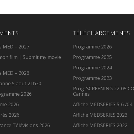
MENTS
TÉLÉCHARGEMENTS
s MED – 2027
Programme 2026
 mon film | Submit my movie
Programme 2025
Programme 2024
s MED – 2026
Programme 2023
anne 5 août 21h30
Prog. SCREENING 22-05 C
rogramme 2026
Cannes
me 2026
Affiche MEDSERIES 5-6 /04
rès 2026
Affiche MEDSERIES 2023
France Télévisions 2026
Affiche MEDSERIES 2022