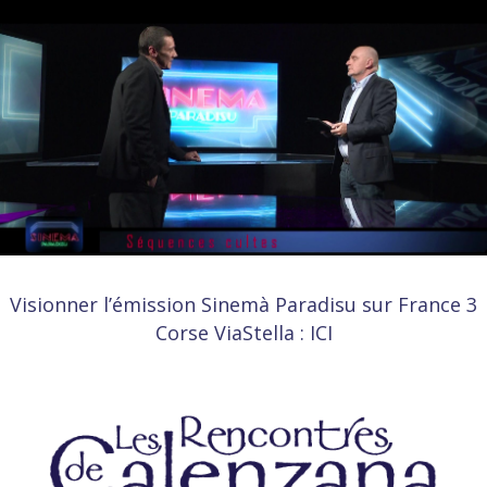
Visionner l’émission
Sinemà Paradisu
sur France 3
Corse ViaStella :
ICI