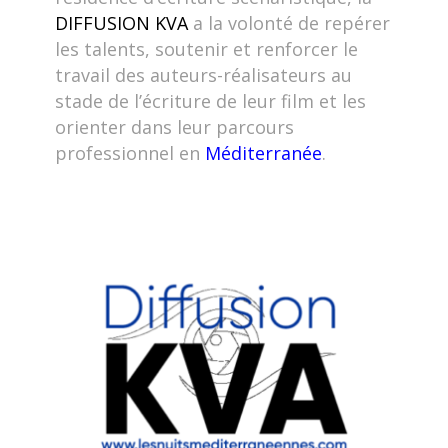
DIFFUSION KVA
a la volonté de repérer
les talents, soutenir et renforcer le
travail des auteurs-réalisateurs au
stade de l’écriture de leur film et les
orienter dans leur parcours
professionnel en
Méditerranée
.