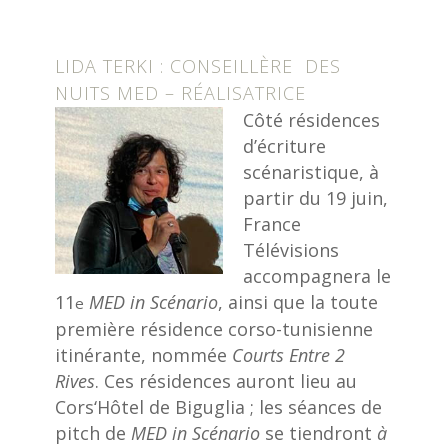
LIDA TERKI : CONSEILLÈRE DES
NUITS MED – RÉALISATRICE
Côté résidences
d’écriture
scénaristique, à
partir du 19 juin,
France
Télévisions
accompagnera le
11
MED in Scénario
, ainsi que la toute
e
première résidence corso-tunisienne
itinérante, nommée
Courts Entre 2
Rives
. Ces résidences auront lieu au
Cors‘Hôtel de Biguglia ; les séances de
pitch de
MED in Scénario
se tiendront
à