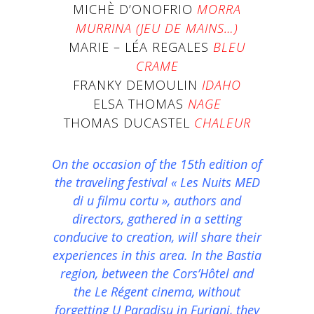
MICHÈ D’ONOFRIO
MORRA
MURRINA (JEU DE MAINS…)
MARIE – LÉA REGALES
BLEU
CRAME
FRANKY DEMOULIN
IDAHO
ELSA THOMAS
NAGE
THOMAS DUCASTEL
CHALEUR
On the occasion of the 15th edition of
the traveling festival « Les Nuits MED
di u filmu cortu », authors and
directors, gathered in a setting
conducive to creation, will share their
experiences in this area. In the Bastia
region, between the Cors’Hôtel and
the Le Régent cinema, without
forgetting U Paradisu in Furiani, they