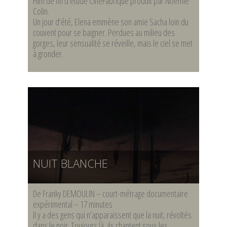
Film de fin d’étude CinéFabrique produit par Noémie
Colin.
Un jour d’été, Elena emmène son amie Sacha loin du
couvent pour se baigner. Perdues au milieu des
gorges, leur sensualité se réveille, mais le ciel se met
à gronder.
NUIT BLANCHE
De Franky DEMOULIN – court-métrage documentaire
expérimental – 17 minutes
Il y a des gens qui n’apparaissent que la nuit, révoltés
dans le noir. Toujours là, ils chantent sous les