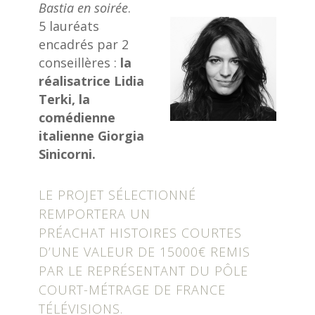
Bastia en soirée
.
5 lauréats
encadrés par 2
conseillères :
la
réalisatrice Lidia
Terki, la
comédienne
italienne Giorgia
Sinicorni.
LE PROJET SÉLECTIONNÉ
REMPORTERA UN
PRÉACHAT HISTOIRES COURTES
D’UNE VALEUR DE 15000€ REMIS
PAR LE REPRÉSENTANT DU PÔLE
COURT-MÉTRAGE DE FRANCE
TÉLÉVISIONS.