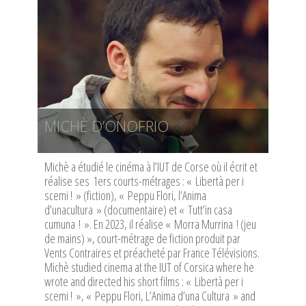
MICHÈ D’ONOFRIO
Michè a étudié le cinéma à l’IUT de Corse où il écrit et
réalise ses 1ers courts-métrages : « Libertà per i
scemi ! » (fiction), « Peppu Flori, l’Anima
d’unacultura » (documentaire) et « Tutt’in casa
cumuna ! ». En 2023, il réalise « Morra Murrina ! (jeu
de mains) », court-métrage de fiction produit par
Vents Contraires et préacheté par France Télévisions.
Michè studied cinema at the IUT of Corsica where he
wrote and directed his short films : « Libertà per i
scemi ! », « Peppu Flori, L’Anima d’una Cultura » and