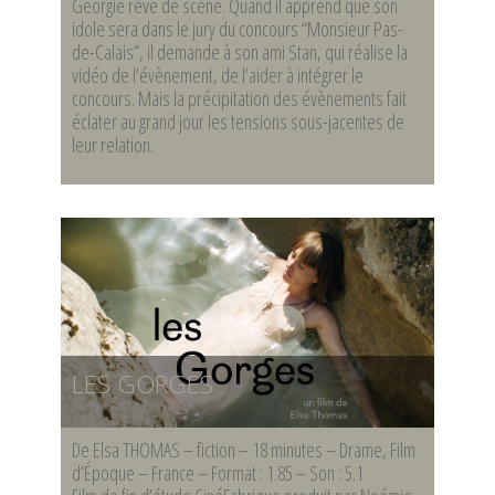
Georgie rêve de scène. Quand il apprend que son
idole sera dans le jury du concours “Monsieur Pas-
de-Calais”, il demande à son ami Stan, qui réalise la
vidéo de l’évènement, de l’aider à intégrer le
concours. Mais la précipitation des évènements fait
éclater au grand jour les tensions sous-jacentes de
leur relation.
LES GORGES
De Elsa THOMAS – fiction – 18 minutes – Drame, Film
d’Époque – France – Format : 1.85 – Son : 5.1