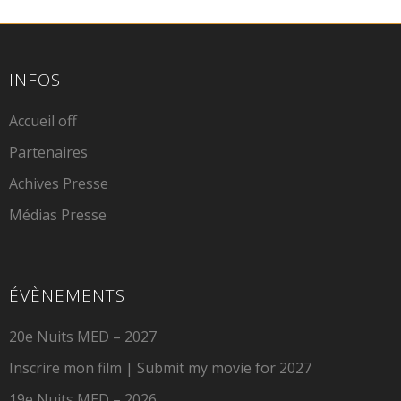
INFOS
Accueil off
Partenaires
Achives Presse
Médias Presse
ÉVÈNEMENTS
20e Nuits MED – 2027
Inscrire mon film | Submit my movie for 2027
19e Nuits MED – 2026