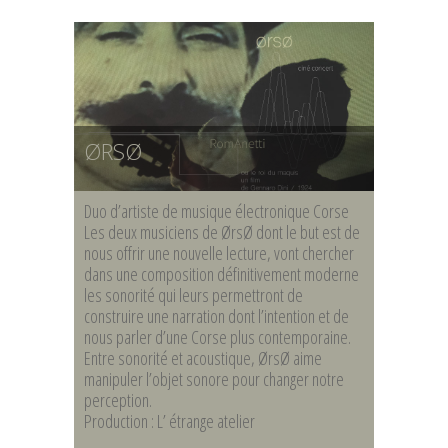
ØRSØ
Duo d’artiste de musique électronique Corse
Les deux musiciens de ØrsØ dont le but est de
nous offrir une nouvelle lecture, vont chercher
dans une composition définitivement moderne
les sonorité qui leurs permettront de
construire une narration dont l’intention et de
nous parler d’une Corse plus contemporaine.
Entre sonorité et acoustique, ØrsØ aime
manipuler l’objet sonore pour changer notre
perception.
Production : L’ étrange atelier