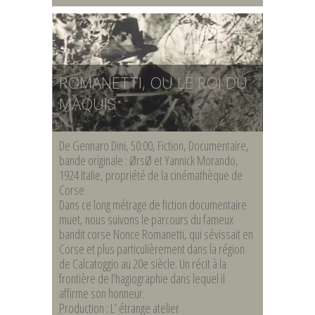
ROMANETTI, OU LE ROI DU
MAQUIS
De Gennaro Dini, 50:00, Fiction, Documentaire,
bande originale : ØrsØ et Yannick Morando,
1924 Italie, propriété de la cinémathèque de
Corse
Dans ce long métrage de fiction documentaire
muet, nous suivons le parcours du fameux
bandit corse Nonce Romanetti, qui sévissait en
Corse et plus particulièrement dans la région
de Calcatoggio au 20e siècle. Un récit à la
frontière de l’hagiographie dans lequel il
affirme son honneur.
Production : L’ étrange atelier