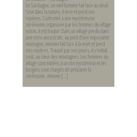
En Sardaigne, un vieil homme fait face au deuil.
Seul dans la nature, il erre et perd ses
repères. Confronté à une mystérieuse
cérémonie organisée par les femmes du village
voisin, il est traqué. Dans un village perdu dans
une terre ancestrale, au pied d’une imposante
montagne, Antonio fait face à la mort et perd
ses repères. Traqué par ses peurs, il s’enfuit
seul, au cœur des montagnes. Les femmes du
village sont initiées à un rite mystérieux et les
bergers sont chargés de préparer la
cérémonie. Antonio […]