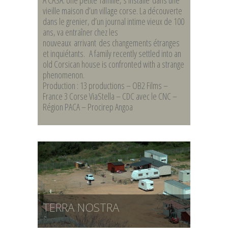
A CASA. Une petite famille, s’installe dans une
vieille maison d’un village corse. La découverte
dans le grenier, d’un journal intime vieux de 100
ans, va entraîner chez les
nouveaux arrivant des changements étranges
et inquiétants. A family recently settled into an
old Corsican house is confronted with a strange
phenomenon.
Production : 13 productions – OB2 Films –
France 3 Corse ViaStella – CDC avec le CNC –
Région PACA – Procirep Angoa
TERRA NOSTRA