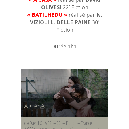
OLIVESI
22′ Fiction
« BATILHEDU »
réalisé par
N.
VIZIOLI L. DELLE PAINE
30′
Fiction
Durée 1h10
A CASA
de David OLIVESI – 22′ – Fiction – France