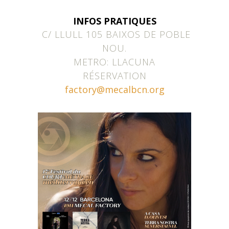
INFOS PRATIQUES
C/ LLULL 105 BAIXOS DE POBLE
NOU.
METRO: LLACUNA
RÉSERVATION
factory@mecalbcn.org