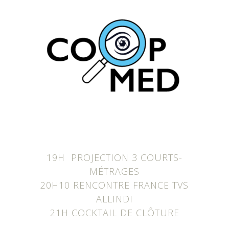
19H PROJECTION 3 COURTS-
MÉTRAGES
20H10 RENCONTRE FRANCE TVS
ALLINDI
21H COCKTAIL DE CLÔTURE