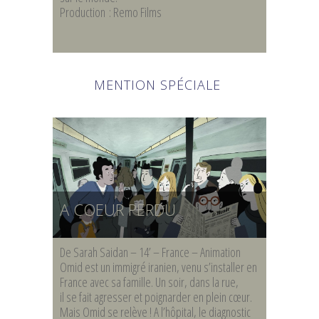
Production : Remo Films
MENTION SPÉCIALE
A COEUR PERDU
De Sarah Saidan – 14’ – France – Animation
Omid est un immigré iranien, venu s’installer en
France avec sa famille. Un soir, dans la rue,
il se fait agresser et poignarder en plein cœur.
Mais Omid se relève ! A l’hôpital, le diagnostic