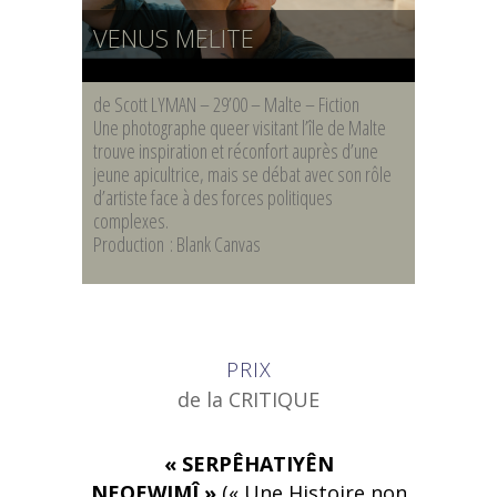
VENUS MELITE
de Scott LYMAN – 29’00 – Malte – Fiction
Une photographe queer visitant l’île de Malte
trouve inspiration et réconfort auprès d’une
jeune apicultrice, mais se débat avec son rôle
d’artiste face à des forces politiques
complexes.
Production : Blank Canvas
PRIX
de la CRITIQUE
« SERPÊHATIYÊN
NEQEWIMÎ »
(« Une Histoire non